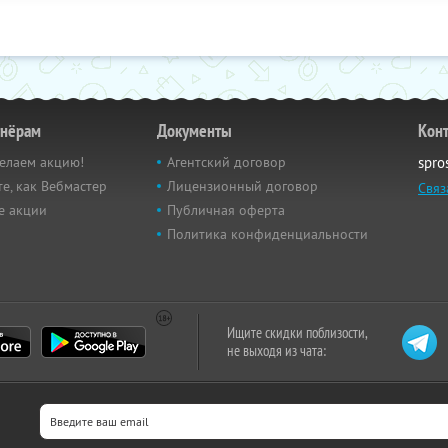
тнёрам
Документы
Кон
елаем акцию!
Агентский договор
spro
е, как Вебмастер
Лицензионный договор
Связ
е акции
Публичная оферта
Политика конфиденциальности
Ищите скидки поблизости,
не выходя из чата: