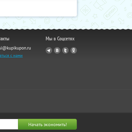
такты
Мы в Соцсетях
si@kupikupon.ru
аться с нами