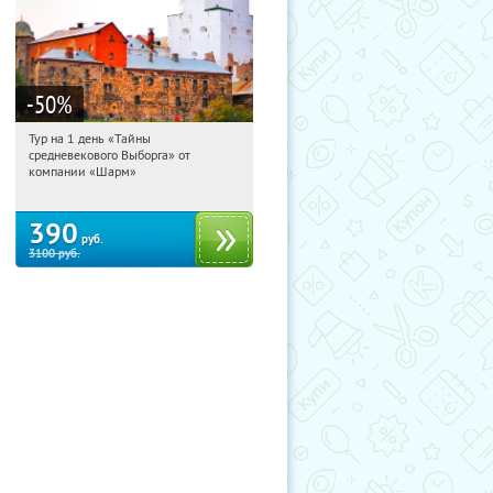
-50
%
Тур на 1 день «Тайны
18:56:13
Купили:
58
средневекового Выборга» от
Достоевская
компании «Шарм»
390
руб.
3100
руб.