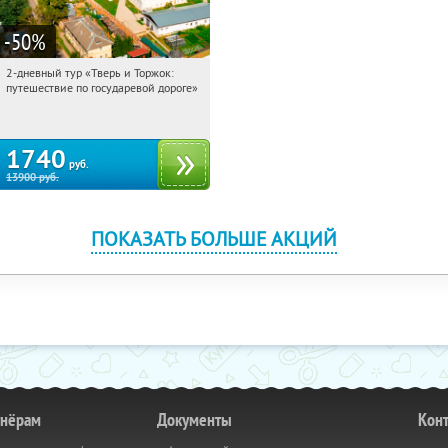
-50
%
2-дневный тур «Тверь и Торжок:
18:56:13
Купили:
30
путешествие по государевой дороге»
Достоевская
1740
руб.
13900
руб.
ПОКАЗАТЬ БОЛЬШЕ АКЦИЙ
тнёрам
Документы
Кон