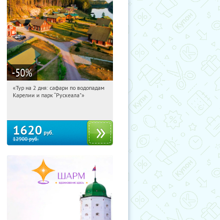
-50
%
«Тур на 2 дня: сафари по водопадам
18:56:13
Купили:
6
Карелии и парк “Рускеала"»
Достоевская
1620
руб.
12900
руб.