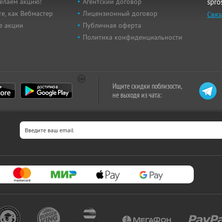
елаем акцию!
Агентский договор
spro
е, как Вебмастер
Лицензионный договор
Связ
е акции
Публичная оферта
Политика конфиденциальности
Ищите скидки поблизости,
не выходя из чата: