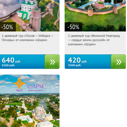
-50
%
-50
%
1-дневный тур «Псков — Изборск —
1-дневный тур «Великий Новгород
18:56:13
Купили:
12
18:56:13
Купили:
22
Печоры» от компании «Шарм»
— сердце земли русской» от
Достоевская
Достоевская
компании «Шарм»
640
420
руб.
руб.
5100
руб.
3300
руб.