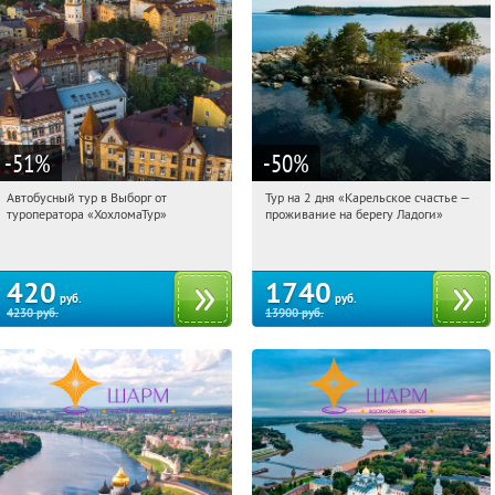
-51
%
-50
%
Автобусный тур в Выборг от
Тур на 2 дня «Карельское счастье —
18:56:13
Купили:
9
18:56:13
Купили:
39
туроператора «ХохломаТур»
проживание на берегу Ладоги»
Сенная площадь
Достоевская
420
1740
руб.
руб.
4230
руб.
13900
руб.