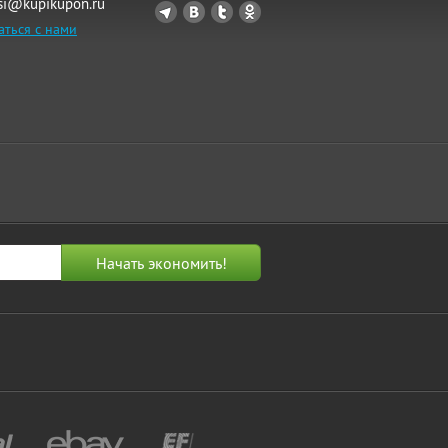
si@kupikupon.ru
аться с нами