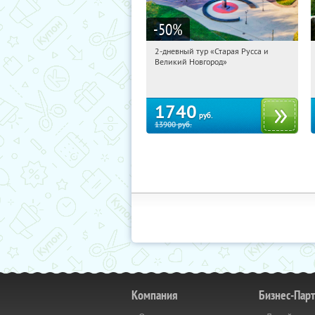
-50
%
2-дневный тур «Старая Русса и
18:56:13
Купили:
8
Великий Новгород»
Достоевская
1740
руб.
13900
руб.
Компания
Бизнес-Пар