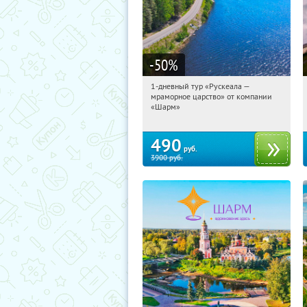
-50
%
1-дневный тур «Рускеала —
18:56:13
Купили:
48
мраморное царство» от компании
Достоевская
«Шарм»
490
руб.
3900
руб.