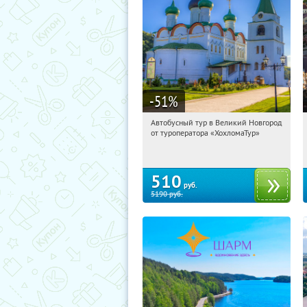
-51
%
Автобусный тур в Великий Новгород
18:56:13
Купили:
2
от туроператора «ХохломаТур»
Сенная площадь
510
руб.
5190
руб.