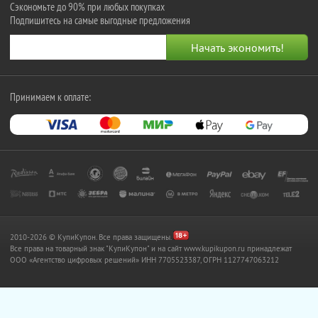
Сэкономьте до 90% при любых покупках
Подпишитесь на самые выгодные предложения
Принимаем к оплате:
2010-2026 © КупиКупон. Все права защищены.
Все права на товарный знак "КупиКупон" и на сайт www.kupikupon.ru принадлежат
OOO «Агентство цифровых решений» ИНН 7705523387, ОГРН 1127747063212