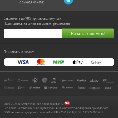
не выходя из чата:
Сэкономьте до 90% при любых покупках
Подпишитесь на самые выгодные предложения
Принимаем к оплате:
2010-2026 © КупиКупон. Все права защищены.
Все права на товарный знак "КупиКупон" и на сайт www.kupikupon.ru принадлежат
OOO «Агентство цифровых решений» ИНН 7705523387, ОГРН 1127747063212