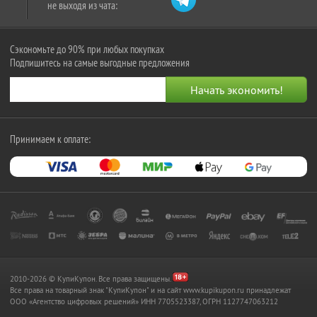
не выходя из чата:
Сэкономьте до 90% при любых покупках
Подпишитесь на самые выгодные предложения
Принимаем к оплате:
2010-2026 © КупиКупон. Все права защищены.
Все права на товарный знак "КупиКупон" и на сайт www.kupikupon.ru принадлежат
OOO «Агентство цифровых решений» ИНН 7705523387, ОГРН 1127747063212