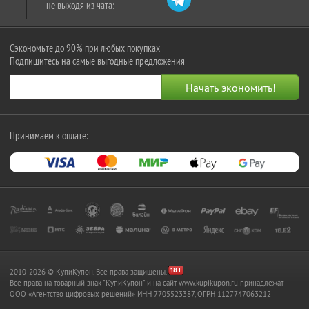
не выходя из чата:
Сэкономьте до 90% при любых покупках
Подпишитесь на самые выгодные предложения
Принимаем к оплате:
2010-2026 © КупиКупон. Все права защищены.
Все права на товарный знак "КупиКупон" и на сайт www.kupikupon.ru принадлежат
OOO «Агентство цифровых решений» ИНН 7705523387, ОГРН 1127747063212