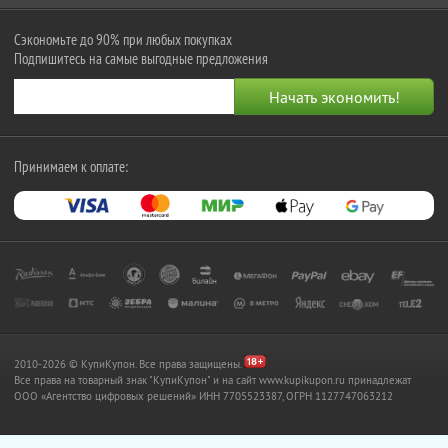
Сэкономьте до 90% при любых покупках
Подпишитесь на самые выгодные предложения
Принимаем к оплате:
2010-2026 © КупиКупон. Все права защищены.
Все права на товарный знак "КупиКупон" и на сайт www.kupikupon.ru принадлежат
OOO «Агентство цифровых решений» ИНН 7705523387, ОГРН 1127747063212