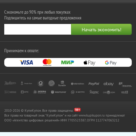
Сэкономьте до 90% при любых покупках
Подпишитесь на самые выгодные предложения
Принимаем к оплате:
2010-2026 © КупиКупон. Все права защищены.
Все права на товарный знак "КупиКупон" и на сайт www.kupikupon.ru принадлежат
OOO «Агентство цифровых решений» ИНН 7705523387, ОГРН 1127747063212