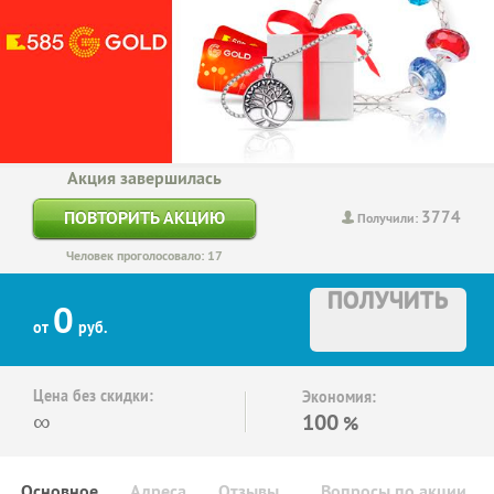
Акция завершилась
3774
ПОВТОРИТЬ АКЦИЮ
Получили:
Человек проголосовало: 17
ПОЛУЧИТЬ
0
от
руб.
Цена без скидки:
Экономия:
∞
100
%
Основное
Адреса
Отзывы
Вопросы по акции