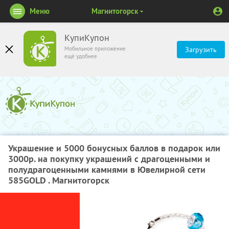
Меню
Магнитогорск
КупиКупон
Мобильное приложение
Загрузить
ещё удобнее
Украшение​ ​и​ ​5000​ ​бонусных​ ​баллов​ ​в​ ​подарок​ ​или​
​3000р.​ ​на​ ​покупку​ ​украшений с​ ​драгоценными​ ​и​ ​
полудрагоценными​ ​камнями​ ​в​ ​Ювелирной сети
585GOLD . Магнитогорск