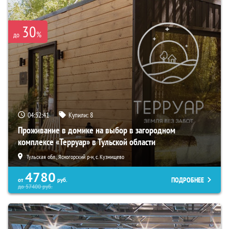
30
%
до
04:52:39
Купили:
8
Проживание в домике на выбор в загородном
комплексе «Терруар» в Тульской области
Тульская обл., Ясногорский р-н, с. Кузмищево
4780
ПОДРОБНЕЕ
от
руб.
до
57400
руб.