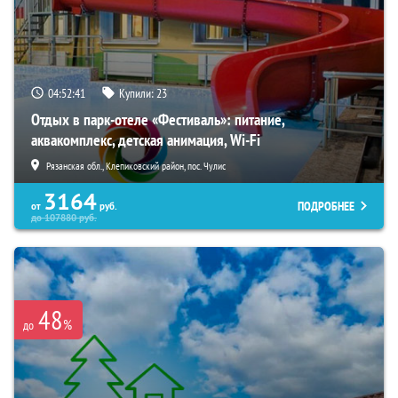
04:52:39
Купили:
23
Отдых в парк-отеле «Фестиваль»: питание,
аквакомплекс, детская анимация, Wi-Fi
Рязанская обл., Клепиковский район, пос. Чулис
3164
ПОДРОБНЕЕ
от
руб.
до
107880
руб.
48
%
до