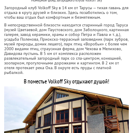
Номерной фонд загородного клуба Volkoff Sky
Загородный клуб Volkoff Sky в 14 км от Тарусы — тихая гавань для
отдыха в кругу друзей и близких. Здесь позаботились о том,
чтобы ваш отдых был комфортным и безмятежным.
В непосредственной близости находится старинный город Таруса
(музей Цветаевой, дом Паустовского, дом Заболоцкого, картинная
галерея, завод керамики, храмы и собор Петра и Павла и т. д.),
усадьба Поленова, Приокско-террасный заповедник (парк зубров,
музей природы, домик лешего), парк птиц «Воробьи» с более чем
2000 видами птиц, страусиная ферма, дом Чехова в Мелихово,
Давидова пустынь. В 5 км от комплекса расположен
развлекательный загородный парк со спа-центром, конюшней,
зоопарком, прогулочными дорожками и картингом. В 2 км от
отеля протекает река Ока. В округе есть пруды с платной
рыбалкой.
В поместье Volkoff Sky отдыхают душой!