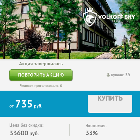
Акция завершилась
35
ПОВТОРИТЬ АКЦИЮ
Купили:
Человек проголосовало: 0
КУПИТЬ
735
от
руб.
Цена без скидки:
Экономия:
33600
33%
руб.