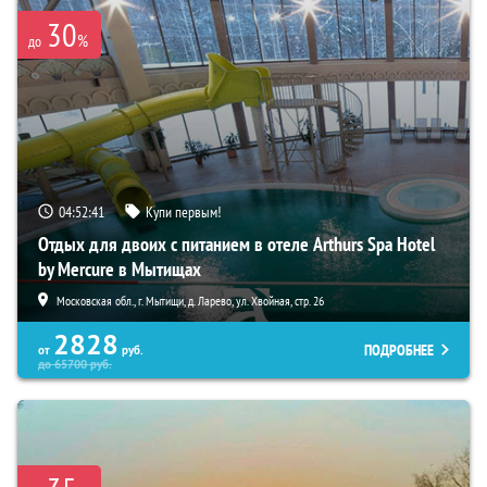
30
%
до
04:52:39
Купи первым!
Отдых для двоих с питанием в отеле Arthurs Spa Hotel
by Mercure в Мытищах
Московская обл., г. Мытищи, д. Ларево, ул. Хвойная, стр. 26
2828
ПОДРОБНЕЕ
от
руб.
до
65700
руб.