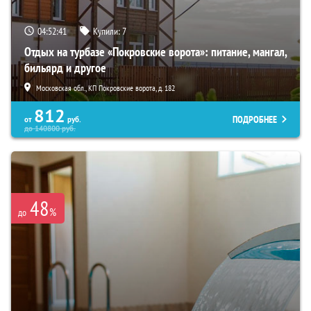
04:52:39
Купили:
7
Отдых на турбазе «Покровские ворота»: питание, мангал,
бильярд и другое
Московская обл., КП Покровские ворота, д. 182
812
ПОДРОБНЕЕ
от
руб.
до
140800
руб.
48
%
до