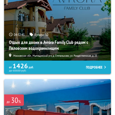
04:52:39
Купили:
10
Отдых для двоих в Avrora Family Club рядом с
Пяловским водохранилищем
Московская обл., Мытищинский р-н, д. Степаньково, ул. Рождественская, д. 25
1426
ПОДРОБНЕЕ
от
руб.
до
60600
руб.
30
%
до