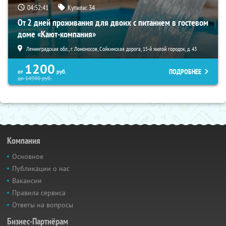
04:52:39
Купили:
34
От 2 дней проживания для двоих с питанием в гостевом
доме «Кают-компания»
Ленинградская обл., г. Ломоносов, Сойкинская дорога, 15-й жилой городок, д. 43
1200
ПОДРОБНЕЕ
от
руб.
до
14900
руб.
Компания
Основное
Публикации о нас
Вакансии
Правила сервиса
Ответы на вопросы
Бизнес-Партнёрам