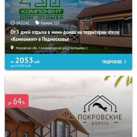
04:52:39
Купили:
117
От 3 дней отдыха в мини-домах на территории отеля
«Компонент» в Подмосковье
Московская обл., Солнечногорский р-н, д. Колтышево, 1
2053
ПОДРОБНЕЕ
от
руб.
до
67400
руб.
64
%
до