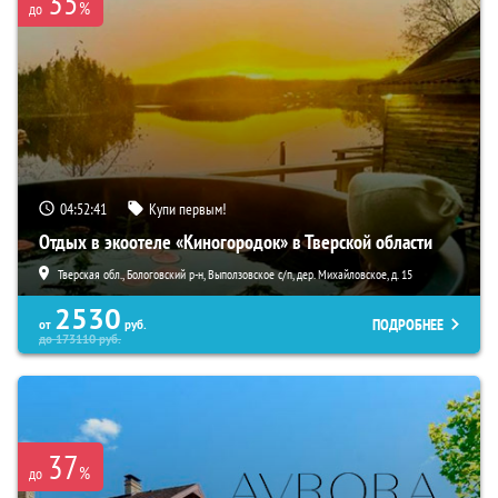
35
%
до
04:52:39
Купи первым!
Отдых в экоотеле «Киногородок» в Тверской области
Тверская обл., Бологовский р-н, Выползовское с/п, дер. Михайловское, д. 15
2530
ПОДРОБНЕЕ
от
руб.
до
173110
руб.
37
%
до