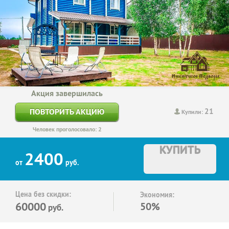
Акция завершилась
21
ПОВТОРИТЬ АКЦИЮ
Купили:
Человек проголосовало: 2
КУПИТЬ
2400
от
руб.
Цена без скидки:
Экономия:
60000
50%
руб.