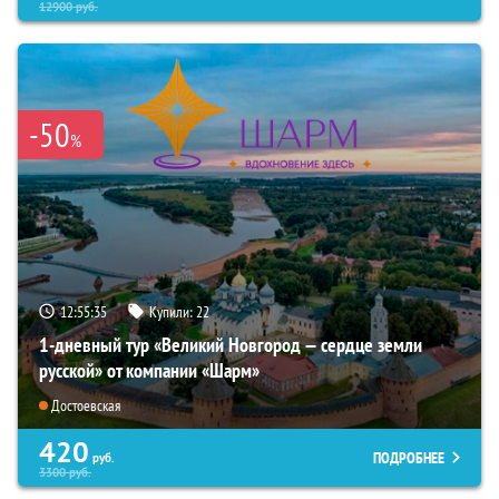
12900
руб.
-50
%
12:55:34
Купили:
22
1-дневный тур «Великий Новгород — сердце земли
русской» от компании «Шарм»
Достоевская
420
ПОДРОБНЕЕ
руб.
3300
руб.