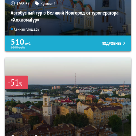
12:55:34
Купили:
2
Автобусный тур в Великий Новгород от туроператора
«ХохломаТур»
Сенная площадь
510
ПОДРОБНЕЕ
руб.
5190
руб.
-51
%