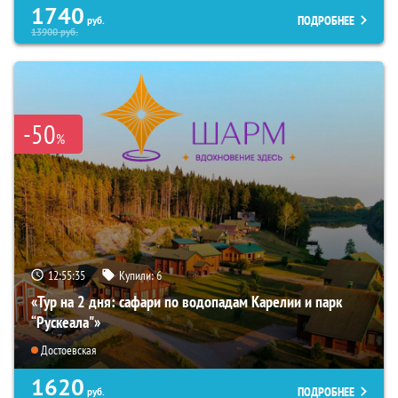
1740
ПОДРОБНЕЕ
руб.
13900
руб.
-50
%
12:55:34
Купили:
6
«Тур на 2 дня: сафари по водопадам Карелии и парк
“Рускеала"»
Достоевская
1620
ПОДРОБНЕЕ
руб.