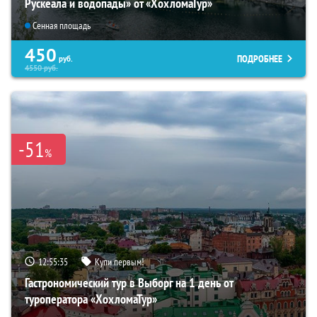
Рускеала и водопады» от «ХохломаТур»
Сенная площадь
450
ПОДРОБНЕЕ
руб.
4550
руб.
-51
%
12:55:34
Купи первым!
Гастрономический тур в Выборг на 1 день от
туроператора «ХохломаТур»