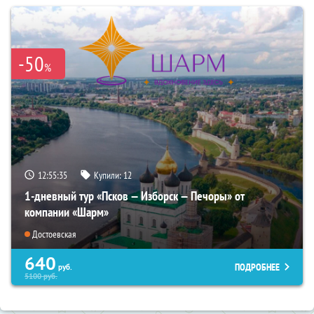
-50
%
12:55:34
Купили:
12
1-дневный тур «Псков — Изборск — Печоры» от
компании «Шарм»
Достоевская
640
ПОДРОБНЕЕ
руб.
5100
руб.