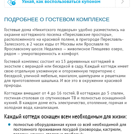
Узнай, как воспользоваться купоном
ПОДРОБНЕЕ О ГОСТЕВОМ КОМПЛЕКСЕ
Гостевые дома «Никитского подворья» удобно разместились на
окраине коттеджного поселка «Переславские просторы»,
расположенного на красивой поляне, в пригороде Переславль-
Залесского, в 2 часах езды от Москвы или Ярославля по
Ярославскому шоссе. Недалеко — живописное Плещеево озеро,
рядом — умиротворенность и комфорт.
Гостевой комплекс состоит из 13 деревянных коттеджей в
экостиле с верандой или беседкой в саду. Каждый коттедж имеет
свою отдельную ухоженную и огороженную территорию с
беседкой, уличной мебелью, мангалом, шампурами и решетками
для приготовления шашлыка. И все это в окружении красивой
природы.
Коттеджи вмещают от 4 до 16 гостей. В коттеджах до 5 спален,
гостиная-столовая со спутниковым ТВ и полностью оснащенной
кухней. В каждом доме есть электричество, отопление, горячая и
холодная вода, канализация.
Каждый коттедж оснащен всем необходимым для жизни:
полностью оборудованная кухня со всей необходимой для
постоянного проживания посудой (сковороды, кастрюли,