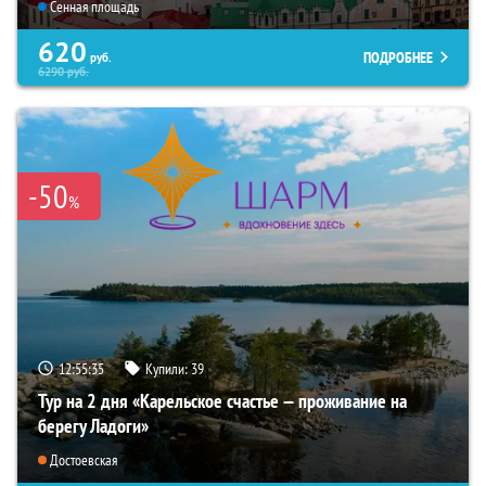
Сенная площадь
620
ПОДРОБНЕЕ
руб.
6290
руб.
-50
%
12:55:34
Купили:
39
Тур на 2 дня «Карельское счастье — проживание на
берегу Ладоги»
Достоевская