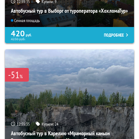
12:55:34
Купили:
9
Автобусный тур в Выборг от туроператора «ХохломаТур»
Сенная площадь
420
ПОДРОБНЕЕ
руб.
4230
руб.
-51
%
12:55:34
Купили:
24
Автобусный тур в Карелию «Мраморный каньон