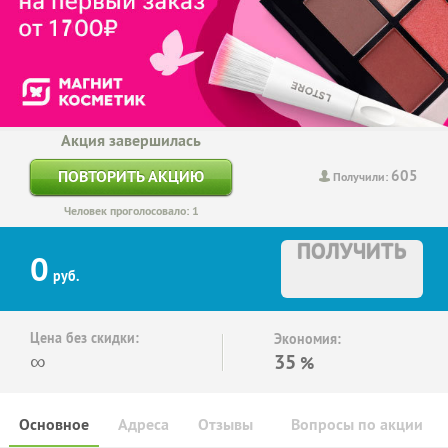
Акция завершилась
605
ПОВТОРИТЬ АКЦИЮ
Получили:
Человек проголосовало: 1
ПОЛУЧИТЬ
0
руб.
Цена без скидки:
Экономия:
∞
35
%
Основное
Адреса
Отзывы
Вопросы по акции