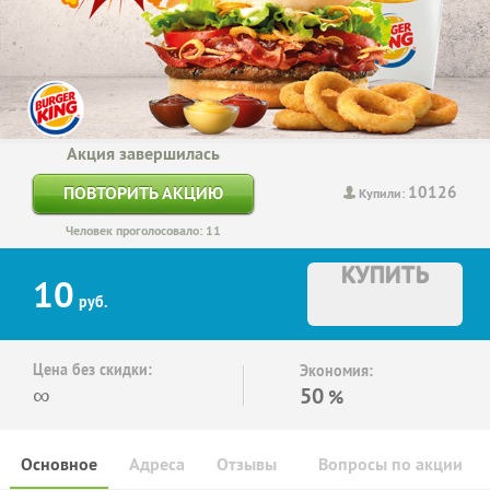
Акция завершилась
10126
ПОВТОРИТЬ АКЦИЮ
Купили:
Человек проголосовало: 11
КУПИТЬ
10
руб.
Цена без скидки:
Экономия:
∞
50
%
Основное
Адреса
Отзывы
Вопросы по акции