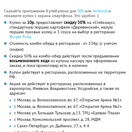
Скачайте приложение КупиКупона для
IOS
или
Android
и
покажите купон с экрана смартфона. Это удобно :)
Купон за
10р.
предоставляет
скидку 50%
на «Стейкхаус»,
стандартную порцию картофеля «Деревенский», малую
порцию луковых колец и 3 соуса на выбор в ресторанах
Burger King
Стоимость комбо-обеда в ресторанах - от 234р. (с учетом
скидки)
Скидка 50% на комбо-обед действует после предъявления
восьмизначного
кода
из купона кассиру при оформлении
заказа, и пока промотовар есть в наличии
Купон действует в ресторанах, расположенных на территории
РФ
Акция не действует в ресторанах, расположенных в
аэропортах, Ижевске, Владивостоке, Уссурийске, а также по
адресам:
г. Москва, ш. Волоколамское, вл. 67, «Открытие Арена №1»
г. Москва, ш. Волоколамское, вл. 67, «Открытие Арена №2»
г. Москва ул. Большая Тульская, д.13, ТРЦ «Ереван Плаза»
г. Москва, Комсомольский проспект, д. 28, МДМ
г. Санкт-Петербург, ул. Дыбенко, 27, к. 4 А