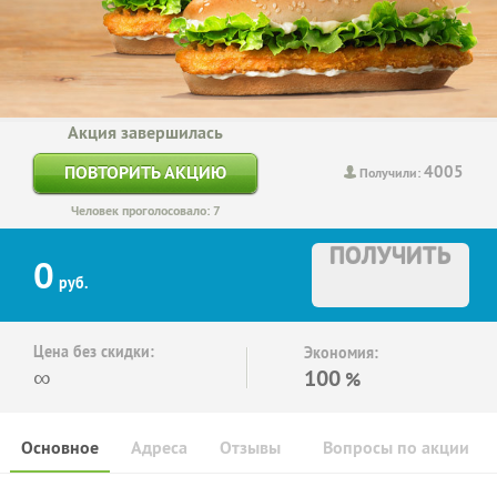
Акция завершилась
4005
ПОВТОРИТЬ АКЦИЮ
Получили:
Человек проголосовало: 7
ПОЛУЧИТЬ
0
руб.
Цена без скидки:
Экономия:
∞
100
%
Основное
Адреса
Отзывы
Вопросы по акции