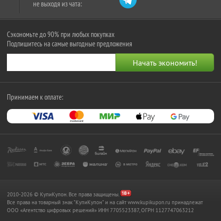
не выходя из чата:
Сэкономьте до 90% при любых покупках
Подпишитесь на самые выгодные предложения
Принимаем к оплате:
2010-2026 © КупиКупон. Все права защищены.
Все права на товарный знак "КупиКупон" и на сайт www.kupikupon.ru принадлежат
OOO «Агентство цифровых решений» ИНН 7705523387, ОГРН 1127747063212